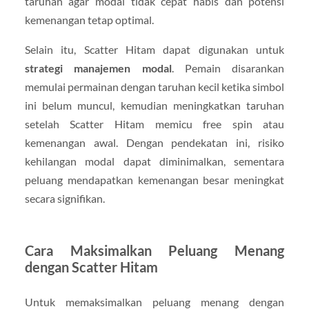
taruhan agar modal tidak cepat habis dan potensi
kemenangan tetap optimal.
Selain itu, Scatter Hitam dapat digunakan untuk
strategi manajemen modal
. Pemain disarankan
memulai permainan dengan taruhan kecil ketika simbol
ini belum muncul, kemudian meningkatkan taruhan
setelah Scatter Hitam memicu free spin atau
kemenangan awal. Dengan pendekatan ini, risiko
kehilangan modal dapat diminimalkan, sementara
peluang mendapatkan kemenangan besar meningkat
secara signifikan.
Cara Maksimalkan Peluang Menang
dengan Scatter Hitam
Untuk memaksimalkan peluang menang dengan