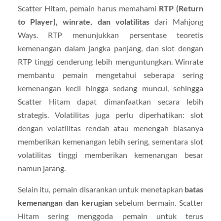
Scatter Hitam, pemain harus memahami
RTP (Return
to Player), winrate, dan volatilitas
dari Mahjong
Ways. RTP menunjukkan persentase teoretis
kemenangan dalam jangka panjang, dan slot dengan
RTP tinggi cenderung lebih menguntungkan. Winrate
membantu pemain mengetahui seberapa sering
kemenangan kecil hingga sedang muncul, sehingga
Scatter Hitam dapat dimanfaatkan secara lebih
strategis. Volatilitas juga perlu diperhatikan: slot
dengan volatilitas rendah atau menengah biasanya
memberikan kemenangan lebih sering, sementara slot
volatilitas tinggi memberikan kemenangan besar
namun jarang.
Selain itu, pemain disarankan untuk menetapkan
batas
kemenangan dan kerugian
sebelum bermain. Scatter
Hitam sering menggoda pemain untuk terus