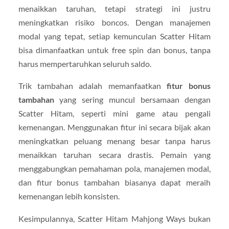
menaikkan taruhan, tetapi strategi ini justru
meningkatkan risiko boncos. Dengan manajemen
modal yang tepat, setiap kemunculan Scatter Hitam
bisa dimanfaatkan untuk free spin dan bonus, tanpa
harus mempertaruhkan seluruh saldo.
Trik tambahan adalah memanfaatkan
fitur bonus
tambahan
yang sering muncul bersamaan dengan
Scatter Hitam, seperti mini game atau pengali
kemenangan. Menggunakan fitur ini secara bijak akan
meningkatkan peluang menang besar tanpa harus
menaikkan taruhan secara drastis. Pemain yang
menggabungkan pemahaman pola, manajemen modal,
dan fitur bonus tambahan biasanya dapat meraih
kemenangan lebih konsisten.
Kesimpulannya, Scatter Hitam Mahjong Ways bukan