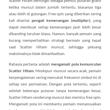
Scatter Hitam berfungsi sebagai pemicu putaran gratis
ketika muncul dalam jumlah tertentu, biasanya tiga
atau lebih di gulungan. Free spin yang diberikan sering
kali disertai
pengali kemenangan (multiplier)
, yang
dapat membuat setiap kemenangan jauh lebih besar
dibanding taruhan biasa. Namun, banyak pemain yang
kurang memperhatikan strategi bermain yang tepat
saat Scatter Hitam muncul, sehingga peluang
maksimalnya tidak dimanfaatkan.
Rahasia pertama adalah
mengamati pola kemunculan
Scatter Hitam
. Meskipun muncul secara acak, pemain
berpengalaman sering mencatat frekuensi simbol ini di
setiap sesi permainan. Dengan pola tertentu, seperti
setelah beberapa putaran tanpa kemenangan besar,
Scatter Hitam cenderung muncul dan memicu free spin.
Mengamati pola ini membantu pemain menyesuaikan