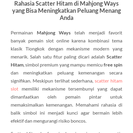
Rahasia Scatter Hitam di Mahjong Ways
yang Bisa Meningkatkan Peluang Menang
Anda
Permainan
Mahjong Ways
telah menjadi favorit
banyak pemain slot online karena kombinasi tema
klasik Tiongkok dengan mekanisme modern yang
menarik. Salah satu fitur paling dicari adalah
Scatter
Hitam
, simbol premium yang mampu memicu
free spin
dan meningkatkan peluang kemenangan secara
signifikan. Meskipun terlihat sederhana,
scatter hitam
slot
memiliki mekanisme tersembunyi yang dapat
dimanfaatkan oleh pemain pintar untuk
memaksimalkan kemenangan. Memahami rahasia di
balik simbol ini menjadi kunci agar bermain lebih
efektif dan mengurangi risiko boncos.