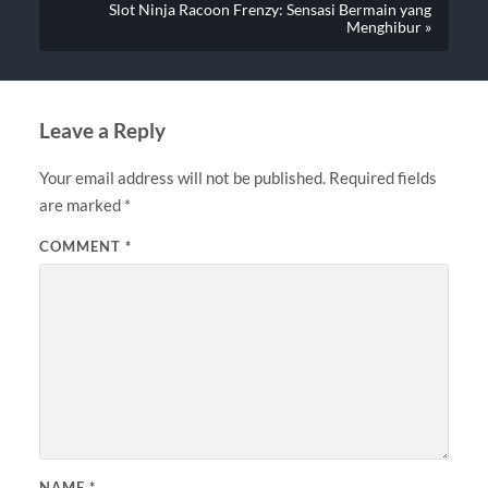
Slot Ninja Racoon Frenzy: Sensasi Bermain yang
Menghibur »
Leave a Reply
Your email address will not be published.
Required fields
are marked
*
COMMENT
*
NAME
*