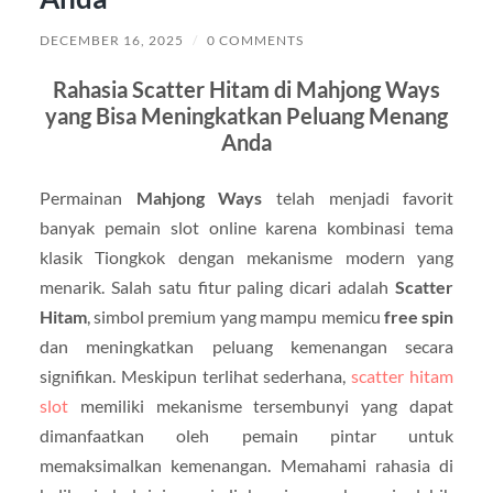
DECEMBER 16, 2025
/
0 COMMENTS
Rahasia Scatter Hitam di Mahjong Ways
yang Bisa Meningkatkan Peluang Menang
Anda
Permainan
Mahjong Ways
telah menjadi favorit
banyak pemain slot online karena kombinasi tema
klasik Tiongkok dengan mekanisme modern yang
menarik. Salah satu fitur paling dicari adalah
Scatter
Hitam
, simbol premium yang mampu memicu
free spin
dan meningkatkan peluang kemenangan secara
signifikan. Meskipun terlihat sederhana,
scatter hitam
slot
memiliki mekanisme tersembunyi yang dapat
dimanfaatkan oleh pemain pintar untuk
memaksimalkan kemenangan. Memahami rahasia di