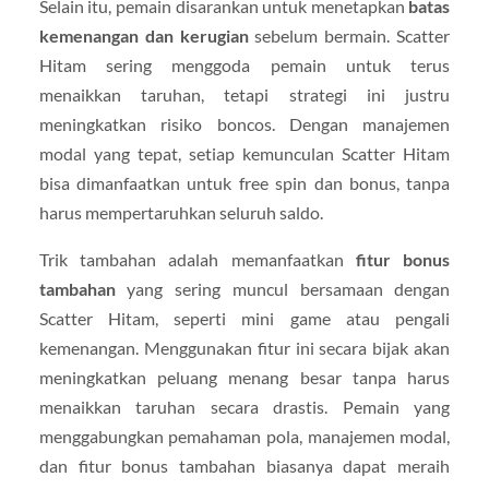
Selain itu, pemain disarankan untuk menetapkan
batas
kemenangan dan kerugian
sebelum bermain. Scatter
Hitam sering menggoda pemain untuk terus
menaikkan taruhan, tetapi strategi ini justru
meningkatkan risiko boncos. Dengan manajemen
modal yang tepat, setiap kemunculan Scatter Hitam
bisa dimanfaatkan untuk free spin dan bonus, tanpa
harus mempertaruhkan seluruh saldo.
Trik tambahan adalah memanfaatkan
fitur bonus
tambahan
yang sering muncul bersamaan dengan
Scatter Hitam, seperti mini game atau pengali
kemenangan. Menggunakan fitur ini secara bijak akan
meningkatkan peluang menang besar tanpa harus
menaikkan taruhan secara drastis. Pemain yang
menggabungkan pemahaman pola, manajemen modal,
dan fitur bonus tambahan biasanya dapat meraih