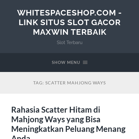
WHITESPACESHOP.COM -
LINK SITUS SLOT GACOR
MAXWIN TERBAIK
Slot Terbaru
SHOW MENU
TAG:
SCATTER MAHJONG WAYS
Rahasia Scatter Hitam di
Mahjong Ways yang Bisa
Meningkatkan Peluang Menang
Anda