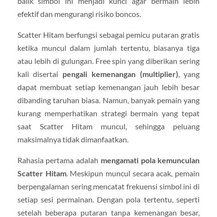
balik simbol ini menjadi kunci agar bermain lebih
efektif dan mengurangi risiko boncos.
Scatter Hitam berfungsi sebagai pemicu putaran gratis
ketika muncul dalam jumlah tertentu, biasanya tiga
atau lebih di gulungan. Free spin yang diberikan sering
kali disertai
pengali kemenangan (multiplier)
, yang
dapat membuat setiap kemenangan jauh lebih besar
dibanding taruhan biasa. Namun, banyak pemain yang
kurang memperhatikan strategi bermain yang tepat
saat Scatter Hitam muncul, sehingga peluang
maksimalnya tidak dimanfaatkan.
Rahasia pertama adalah
mengamati pola kemunculan
Scatter Hitam
. Meskipun muncul secara acak, pemain
berpengalaman sering mencatat frekuensi simbol ini di
setiap sesi permainan. Dengan pola tertentu, seperti
setelah beberapa putaran tanpa kemenangan besar,