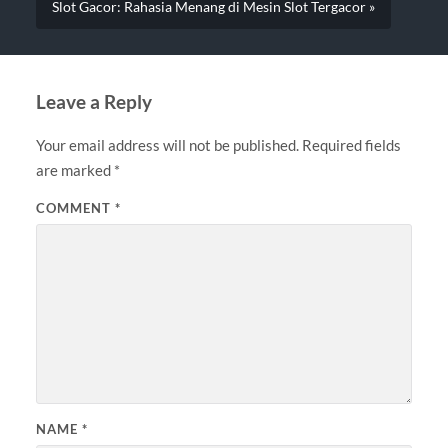
Slot Gacor: Rahasia Menang di Mesin Slot Tergacor »
Leave a Reply
Your email address will not be published.
Required fields
are marked
*
COMMENT
*
NAME
*