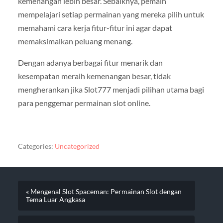
kemenangan lebih besar. Sebaiknya, pemain
mempelajari setiap permainan yang mereka pilih untuk
memahami cara kerja fitur-fitur ini agar dapat
memaksimalkan peluang menang.
Dengan adanya berbagai fitur menarik dan
kesempatan meraih kemenangan besar, tidak
mengherankan jika Slot777 menjadi pilihan utama bagi
para penggemar permainan slot online.
Categories:
Uncategorized
« Mengenal Slot Spaceman: Permainan Slot dengan
Tema Luar Angkasa