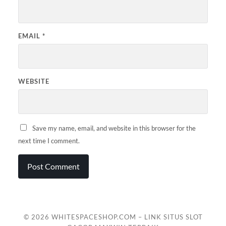
EMAIL
*
WEBSITE
Save my name, email, and website in this browser for the
next time I comment.
© 2026
WHITESPACESHOP.COM – LINK SITUS SLOT