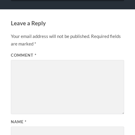
Leave a Reply
Your email address will not be published.
Required fields
are marked
*
COMMENT
*
NAME
*