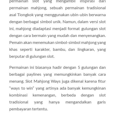
permainan slot yang mengambil inspirasi dari
permainan mahjong, sebuah permainan tradisional
asal Tiongkok yang menggunakan ubin-ubin berwarna
dengan berbagai simbol unik. Namun, dalam versi slot
ini, mahjong diadaptasi menjadi format gulungan slot
dengan cara bermain yang mudah dan menyenangkan.
Pemain akan menemukan simbol-simbol mahjong yang
khas seperti karakter, bambu, dan lingkaran, yang
berputar di gulungan slot.
Permainan ini biasanya hadir dengan 5 gulungan dan
berbagai paylines yang memungkinkan banyak cara
menang. Slot Mahjong Ways juga dikenal karena fitur
“ways to win” yang artinya ada banyak kemungkinan
kombinasi kemenangan, berbeda dengan slot
tradisional yang hanya mengandalkan garis
pembayaran tertentu.