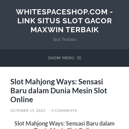
WHITESPACESHOP.COM -
LINK SITUS SLOT GACOR
MAXWIN TERBAIK
Slot Terbaru
SHOW MENU
Slot Mahjong Ways: Sensasi
Baru dalam Dunia Mesin Slot
Online
OCTOBER 15, 2025
/
0 COMMENTS
Slot Mahjong Ways: Sensasi Baru dalam