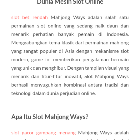
Dunia Mesin Slot Online
slot bet rendah
Mahjong Ways adalah salah satu
permainan slot online yang sedang naik daun dan
menarik perhatian banyak pemain di Indonesia.
Menggabungkan tema klasik dari permainan mahjong
yang sangat populer di Asia dengan mekanisme slot
modern, game ini memberikan pengalaman bermain
yang unik dan menghibur. Dengan tampilan visual yang
menarik dan fitur-fitur inovatif, Slot Mahjong Ways
berhasil menyuguhkan kombinasi antara tradisi dan
teknologi dalam dunia perjudian online.
Apa Itu Slot Mahjong Ways?
slot gacor gampang menang
Mahjong Ways adalah