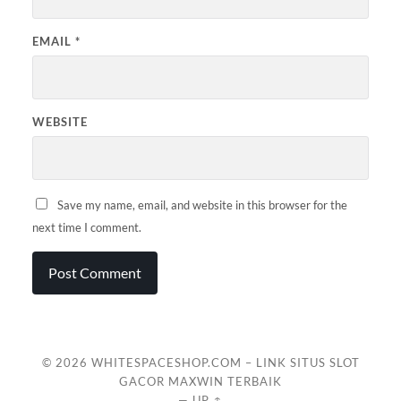
EMAIL
*
WEBSITE
Save my name, email, and website in this browser for the
next time I comment.
© 2026
WHITESPACESHOP.COM – LINK SITUS SLOT
GACOR MAXWIN TERBAIK
—
UP ↑