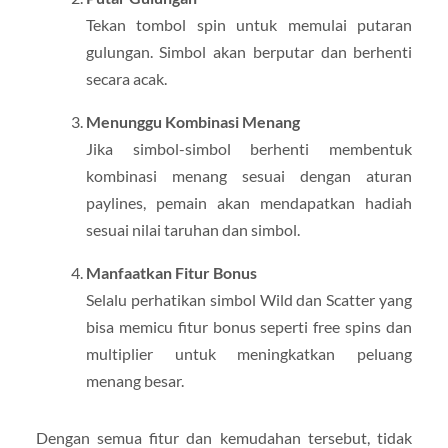
Tekan tombol spin untuk memulai putaran
gulungan. Simbol akan berputar dan berhenti
secara acak.
Menunggu Kombinasi Menang
Jika simbol-simbol berhenti membentuk
kombinasi menang sesuai dengan aturan
paylines, pemain akan mendapatkan hadiah
sesuai nilai taruhan dan simbol.
Manfaatkan Fitur Bonus
Selalu perhatikan simbol Wild dan Scatter yang
bisa memicu fitur bonus seperti free spins dan
multiplier untuk meningkatkan peluang
menang besar.
Dengan semua fitur dan kemudahan tersebut, tidak