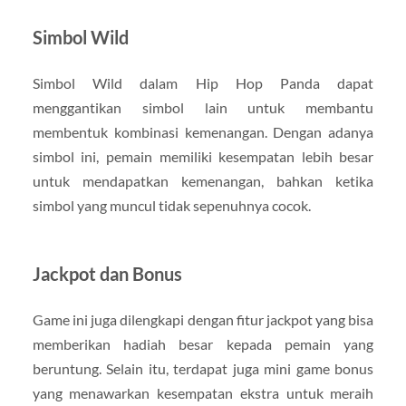
Simbol Wild
Simbol Wild dalam Hip Hop Panda dapat
menggantikan simbol lain untuk membantu
membentuk kombinasi kemenangan. Dengan adanya
simbol ini, pemain memiliki kesempatan lebih besar
untuk mendapatkan kemenangan, bahkan ketika
simbol yang muncul tidak sepenuhnya cocok.
Jackpot dan Bonus
Game ini juga dilengkapi dengan fitur jackpot yang bisa
memberikan hadiah besar kepada pemain yang
beruntung. Selain itu, terdapat juga mini game bonus
yang menawarkan kesempatan ekstra untuk meraih