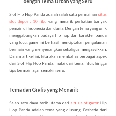
dengan Tema Urban yang Seru
Slot Hip Hop Panda adalah salah satu permainan
situs
slot deposit 10 ribu
yang menarik perhatian banyak
pemain di Indonesia dan dunia. Dengan tema yang unik
menggabungkan budaya hip hop dan karakter panda
yang lucu, game ini berhasil menciptakan pengalaman
bermain yang menyenangkan sekaligus mengasyikkan.
Dalam artikel ini, kita akan membahas berbagai aspek
dari Slot Hip Hop Panda, mulai dari tema, fitur, hingga
tips bermain agar semakin seru.
Tema dan Grafis yang Menarik
Salah satu daya tarik utama dari
situs slot gacor
Hip
Hop Panda adalah tema yang diusung. Berbeda dari