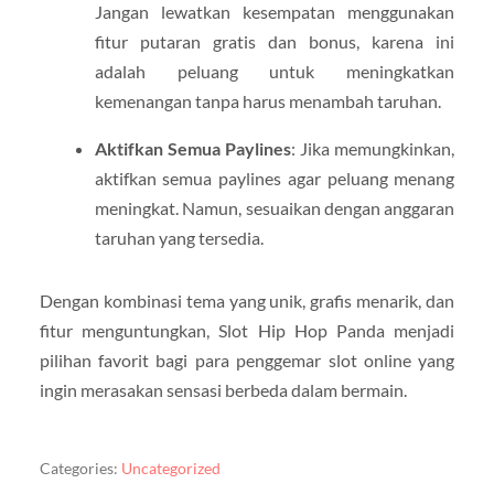
Jangan lewatkan kesempatan menggunakan
fitur putaran gratis dan bonus, karena ini
adalah peluang untuk meningkatkan
kemenangan tanpa harus menambah taruhan.
Aktifkan Semua Paylines
: Jika memungkinkan,
aktifkan semua paylines agar peluang menang
meningkat. Namun, sesuaikan dengan anggaran
taruhan yang tersedia.
Dengan kombinasi tema yang unik, grafis menarik, dan
fitur menguntungkan, Slot Hip Hop Panda menjadi
pilihan favorit bagi para penggemar slot online yang
ingin merasakan sensasi berbeda dalam bermain.
Categories:
Uncategorized