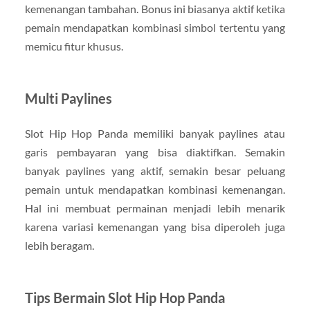
kemenangan tambahan. Bonus ini biasanya aktif ketika
pemain mendapatkan kombinasi simbol tertentu yang
memicu fitur khusus.
Multi Paylines
Slot Hip Hop Panda memiliki banyak paylines atau
garis pembayaran yang bisa diaktifkan. Semakin
banyak paylines yang aktif, semakin besar peluang
pemain untuk mendapatkan kombinasi kemenangan.
Hal ini membuat permainan menjadi lebih menarik
karena variasi kemenangan yang bisa diperoleh juga
lebih beragam.
Tips Bermain Slot Hip Hop Panda