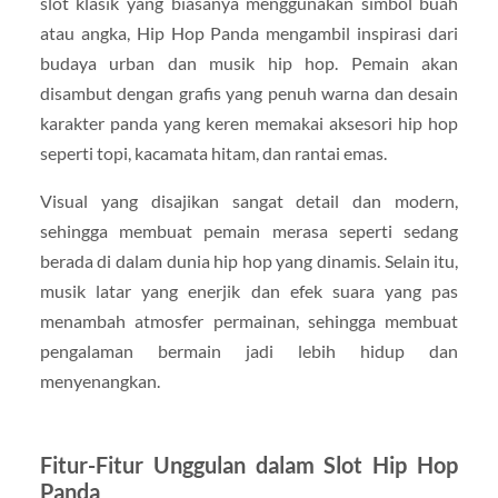
slot klasik yang biasanya menggunakan simbol buah
atau angka, Hip Hop Panda mengambil inspirasi dari
budaya urban dan musik hip hop. Pemain akan
disambut dengan grafis yang penuh warna dan desain
karakter panda yang keren memakai aksesori hip hop
seperti topi, kacamata hitam, dan rantai emas.
Visual yang disajikan sangat detail dan modern,
sehingga membuat pemain merasa seperti sedang
berada di dalam dunia hip hop yang dinamis. Selain itu,
musik latar yang enerjik dan efek suara yang pas
menambah atmosfer permainan, sehingga membuat
pengalaman bermain jadi lebih hidup dan
menyenangkan.
Fitur-Fitur Unggulan dalam Slot Hip Hop
Panda