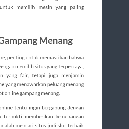
untuk memilih mesin yang paling
an Gampang Menang
ine, penting untuk memastikan bahwa
 Dengan memilih situs yang terpercaya,
 yang fair, tetapi juga menjamin
nline yang menawarkan peluang menang
slot online gampang menang.
online tentu ingin bergabung dengan
ah terbukti memberikan kemenangan
adalah mencari situs judi slot terbaik