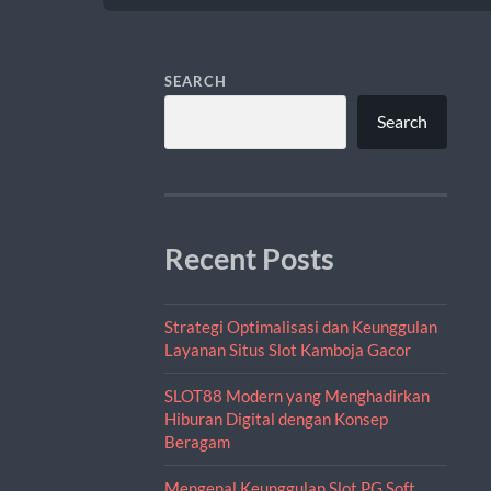
SEARCH
Search
Recent Posts
Strategi Optimalisasi dan Keunggulan
Layanan Situs Slot Kamboja Gacor
SLOT88 Modern yang Menghadirkan
Hiburan Digital dengan Konsep
Beragam
Mengenal Keunggulan Slot PG Soft