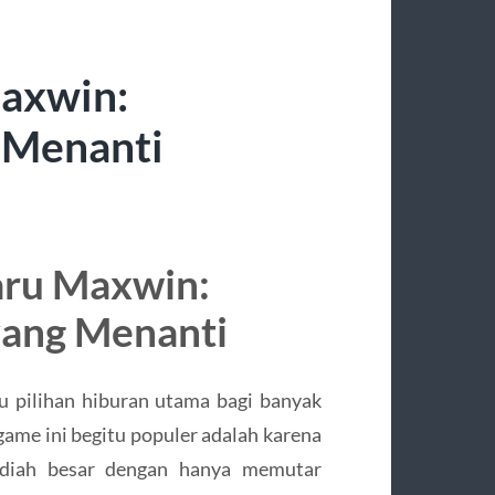
Maxwin:
 Menanti
aru Maxwin:
ang Menanti
tu pilihan hiburan utama bagi banyak
game ini begitu populer adalah karena
diah besar dengan hanya memutar