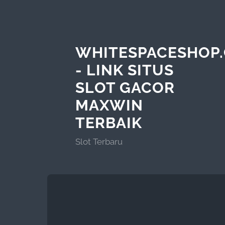
WHITESPACESHOP
- LINK SITUS
SLOT GACOR
MAXWIN
TERBAIK
Slot Terbaru