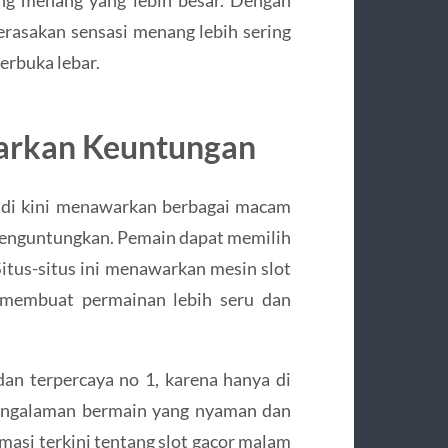
ng menang yang lebih besar. Dengan
erasakan sensasi menang lebih sering
erbuka lebar.
arkan Keuntungan
 judi kini menawarkan berbagai macam
menguntungkan. Pemain dapat memilih
itus-situs ini menawarkan mesin slot
 membuat permainan lebih seru dan
 dan terpercaya no 1, karena hanya di
pengalaman bermain yang nyaman dan
asi terkini tentang slot gacor malam