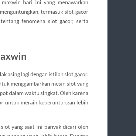
maxwin hari ini
yang menawarkan
menguntungkan, termasuk slot gacor
tentang fenomena slot gacor, serta
Maxwin
k asing lagi dengan istilah slot gacor.
untuk menggambarkan mesin slot yang
pot dalam waktu singkat. Oleh karena
cor untuk meraih keberuntungan lebih
slot yang saat ini banyak dicari oleh