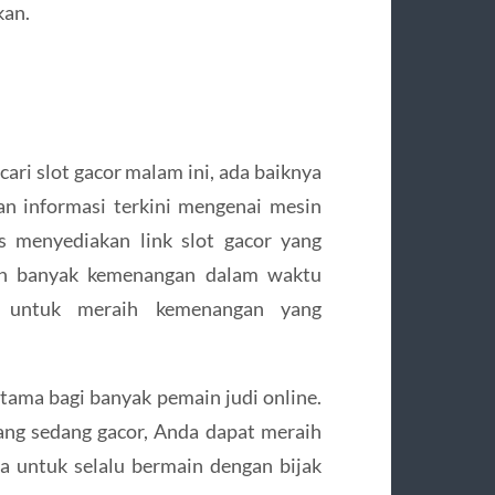
kan.
ri slot gacor malam ini, ada baiknya
n informasi terkini mengenai mesin
s menyediakan link slot gacor yang
n banyak kemenangan dalam waktu
i untuk meraih kemenangan yang
utama bagi banyak pemain judi online.
ang sedang gacor, Anda dapat meraih
a untuk selalu bermain dengan bijak