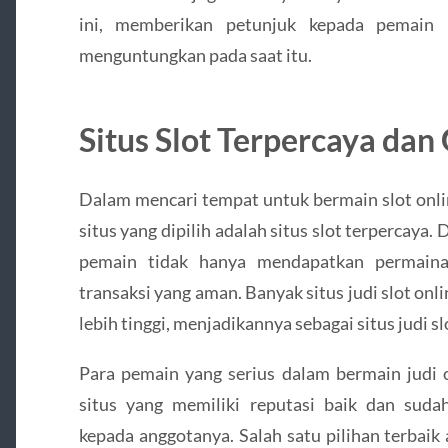
ini, memberikan petunjuk kepada pemain 
menguntungkan pada saat itu.
Situs Slot Terpercaya d
Dalam mencari tempat untuk bermain slot onl
situs yang dipilih adalah situs slot terpercaya.
pemain tidak hanya mendapatkan permainan
transaksi yang aman. Banyak situs judi slot o
lebih tinggi, menjadikannya sebagai situs judi 
Para pemain yang serius dalam bermain judi 
situs yang memiliki reputasi baik dan sud
kepada anggotanya. Salah satu pilihan terbaik 