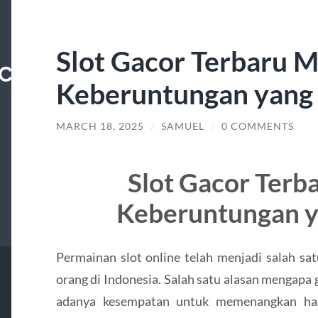
Slot Gacor Terbaru 
.COM
Keberuntungan yang
MARCH 18, 2025
/
SAMUEL
/
0 COMMENTS
Slot Gacor Terb
Keberuntungan y
Permainan slot online telah menjadi salah sa
orang di Indonesia. Salah satu alasan mengapa 
adanya kesempatan untuk memenangkan ha