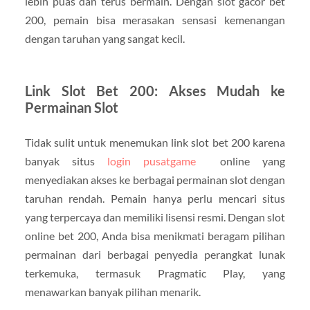
lebih puas dan terus bermain. Dengan slot gacor bet
200, pemain bisa merasakan sensasi kemenangan
dengan taruhan yang sangat kecil.
Link Slot Bet 200: Akses Mudah ke
Permainan Slot
Tidak sulit untuk menemukan link slot bet 200 karena
banyak situs
login pusatgame
online yang
menyediakan akses ke berbagai permainan slot dengan
taruhan rendah. Pemain hanya perlu mencari situs
yang terpercaya dan memiliki lisensi resmi. Dengan slot
online bet 200, Anda bisa menikmati beragam pilihan
permainan dari berbagai penyedia perangkat lunak
terkemuka, termasuk Pragmatic Play, yang
menawarkan banyak pilihan menarik.