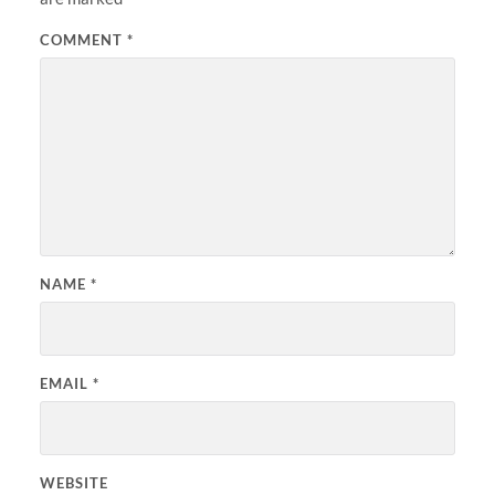
COMMENT
*
NAME
*
EMAIL
*
WEBSITE