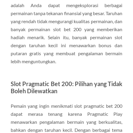
adalah Anda dapat mengeksplorasi berbagai
permainan tanpa tekanan finansial yang besar. Taruhan
yang rendah tidak mengurangi kualitas permainan, dan
banyak permainan slot bet 200 yang memberikan
hadiah menarik. Selain itu, banyak permainan slot
dengan taruhan kecil ini menawarkan bonus dan
putaran gratis yang membuat pengalaman bermain
lebih menguntungkan.
Slot Pragmatic Bet 200: Pilihan yang Tidak
Boleh Dilewatkan
Pemain yang ingin menikmati slot pragmatic bet 200
dapat merasa tenang karena Pragmatic Play
menawarkan pengalaman bermain yang berkualitas,
bahkan dengan taruhan kecil. Dengan berbagai tema