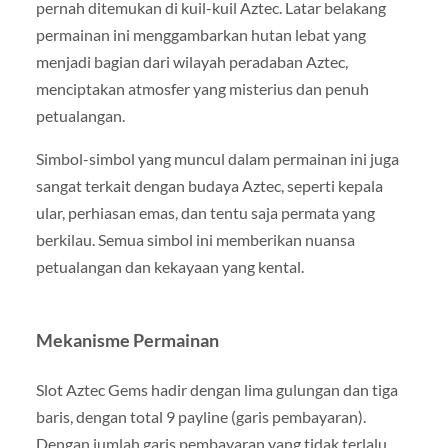
pernah ditemukan di kuil-kuil Aztec. Latar belakang
permainan ini menggambarkan hutan lebat yang
menjadi bagian dari wilayah peradaban Aztec,
menciptakan atmosfer yang misterius dan penuh
petualangan.
Simbol-simbol yang muncul dalam permainan ini juga
sangat terkait dengan budaya Aztec, seperti kepala
ular, perhiasan emas, dan tentu saja permata yang
berkilau. Semua simbol ini memberikan nuansa
petualangan dan kekayaan yang kental.
Mekanisme Permainan
Slot Aztec Gems hadir dengan lima gulungan dan tiga
baris, dengan total 9 payline (garis pembayaran).
Dengan jumlah garis pembayaran yang tidak terlalu