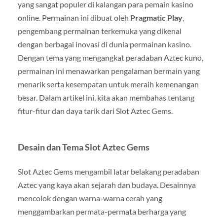
yang sangat populer di kalangan para pemain kasino
online. Permainan ini dibuat oleh
Pragmatic Play
,
pengembang permainan terkemuka yang dikenal
dengan berbagai inovasi di dunia permainan kasino.
Dengan tema yang mengangkat peradaban Aztec kuno,
permainan ini menawarkan pengalaman bermain yang
menarik serta kesempatan untuk meraih kemenangan
besar. Dalam artikel ini, kita akan membahas tentang
fitur-fitur dan daya tarik dari Slot Aztec Gems.
Desain dan Tema Slot Aztec Gems
Slot Aztec Gems mengambil latar belakang peradaban
Aztec yang kaya akan sejarah dan budaya. Desainnya
mencolok dengan warna-warna cerah yang
menggambarkan permata-permata berharga yang