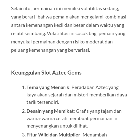
Selain itu, permainan ini memiliki volatilitas sedang,
yang berarti bahwa pemain akan mengalami kombinasi
antara kemenangan kecil dan besar dalam waktu yang
relatif seimbang. Volatilitas ini cocok bagi pemain yang
menyukai permainan dengan risiko moderat dan
peluang kemenangan yang bervariasi.
Keunggulan Slot Aztec Gems
Tema yang Menarik
: Peradaban Aztec yang
kaya akan sejarah dan misteri memberikan daya
tarik tersendiri.
Desain yang Memikat
: Grafis yang tajam dan
warna-warna cerah membuat permainan ini
menyenangkan untuk dilihat.
Fitur Wild dan Multiplier
: Menambah