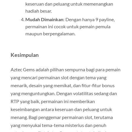
keseruan dan peluang untuk memenangkan
hadiah besar.
Mudah Dimainkan
: Dengan hanya 9 payline,
permainan ini cocok untuk pemain pemula
maupun berpengalaman.
Kesimpulan
Aztec Gems adalah pilihan sempurna bagi para pemain
yang mencari permainan slot dengan tema yang
menarik, desain yang memikat, dan fitur-fitur bonus
yang menguntungkan. Dengan volatilitas sedang dan
RTP yang baik, permainan ini memberikan
keseimbangan antara keseruan dan peluang untuk
menang. Bagi penggemar permainan slot, terutama
yang menyukai tema-tema misterius dan penuh