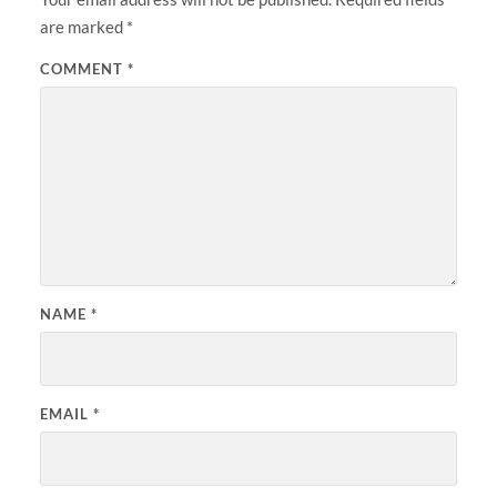
are marked
*
COMMENT
*
NAME
*
EMAIL
*