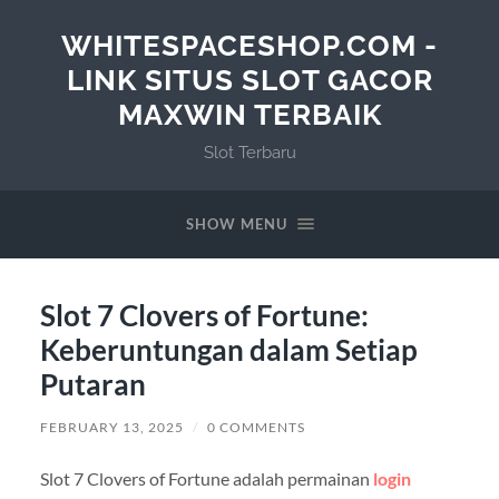
WHITESPACESHOP.COM -
LINK SITUS SLOT GACOR
MAXWIN TERBAIK
Slot Terbaru
SHOW MENU
Slot 7 Clovers of Fortune:
Keberuntungan dalam Setiap
Putaran
FEBRUARY 13, 2025
/
0 COMMENTS
Slot 7 Clovers of Fortune adalah permainan
login