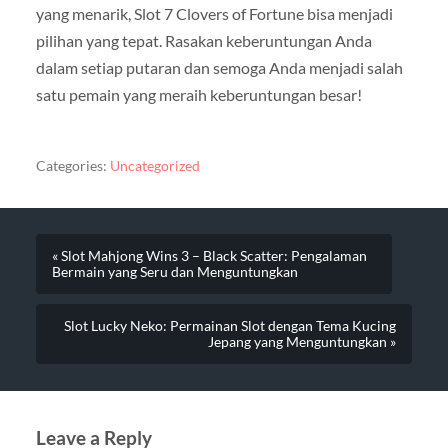
yang menarik, Slot 7 Clovers of Fortune bisa menjadi
pilihan yang tepat. Rasakan keberuntungan Anda
dalam setiap putaran dan semoga Anda menjadi salah
satu pemain yang meraih keberuntungan besar!
Categories:
Uncategorized
« Slot Mahjong Wins 3 – Black Scatter: Pengalaman
Bermain yang Seru dan Menguntungkan
Slot Lucky Neko: Permainan Slot dengan Tema Kucing
Jepang yang Menguntungkan »
Leave a Reply