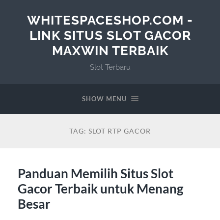
WHITESPACESHOP.COM -
LINK SITUS SLOT GACOR
MAXWIN TERBAIK
Slot Terbaru
SHOW MENU
TAG:
SLOT RTP GACOR
Panduan Memilih Situs Slot
Gacor Terbaik untuk Menang
Besar