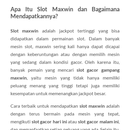
Apa Itu Slot Maxwin dan Bagaimana
Mendapatkannya?
Slot maxwin
adalah jackpot tertinggi yang bisa
didapatkan dalam permainan slot. Dalam banyak
mesin slot, maxwin sering kali hanya dapat dicapai
dengan keberuntungan atau dengan memilih mesin
yang sedang dalam kondisi gacor. Oleh karena itu,
banyak pemain yang mencari
slot gacor gampang
maxwin
, yaitu mesin yang tidak hanya memiliki
peluang menang yang tinggi tetapi juga memiliki
kesempatan untuk memenangkan jackpot besar.
Cara terbaik untuk mendapatkan
slot maxwin
adalah
dengan terus bermain pada mesin yang tepat,
mengikuti
slot gacor hari ini
atau
slot gacor malam ini
,
dan memanfaatkan setiap peluang yang ada. Selain itu,