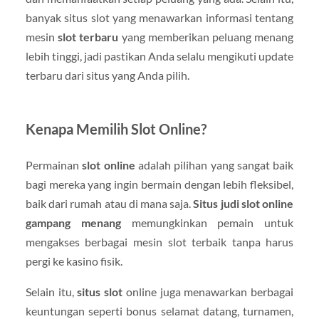
banyak situs slot yang menawarkan informasi tentang
mesin
slot terbaru
yang memberikan peluang menang
lebih tinggi, jadi pastikan Anda selalu mengikuti update
terbaru dari situs yang Anda pilih.
Kenapa Memilih Slot Online?
Permainan
slot online
adalah pilihan yang sangat baik
bagi mereka yang ingin bermain dengan lebih fleksibel,
baik dari rumah atau di mana saja.
Situs judi slot online
gampang menang
memungkinkan pemain untuk
mengakses berbagai mesin slot terbaik tanpa harus
pergi ke kasino fisik.
Selain itu,
situs slot
online juga menawarkan berbagai
keuntungan seperti bonus selamat datang, turnamen,