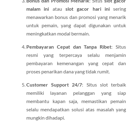
Bonus dan Promosi Menarik
: Situs
slot gacor
malam ini
atau
slot gacor hari ini
sering
menawarkan bonus dan promosi yang menarik
untuk pemain, yang dapat digunakan untuk
meningkatkan modal bermain.
Pembayaran Cepat dan Tanpa Ribet
: Situs
resmi yang terpercaya selalu menjamin
pembayaran kemenangan yang cepat dan
proses penarikan dana yang tidak rumit.
Customer Support 24/7
: Situs slot terbaik
memiliki layanan pelanggan yang siap
membantu kapan saja, memastikan pemain
selalu mendapatkan solusi atas masalah yang
mungkin dihadapi.