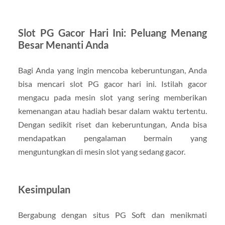
Slot PG Gacor Hari Ini: Peluang Menang
Besar Menanti Anda
Bagi Anda yang ingin mencoba keberuntungan, Anda
bisa mencari slot PG gacor hari ini. Istilah gacor
mengacu pada mesin slot yang sering memberikan
kemenangan atau hadiah besar dalam waktu tertentu.
Dengan sedikit riset dan keberuntungan, Anda bisa
mendapatkan pengalaman bermain yang
menguntungkan di mesin slot yang sedang gacor.
Kesimpulan
Bergabung dengan situs PG Soft dan menikmati