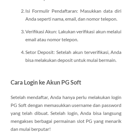
Isi Formulir Pendaftaran: Masukkan data diri
Anda seperti nama, email, dan nomor telepon.
Verifikasi Akun: Lakukan verifikasi akun melalui
email atau nomor telepon.
Setor Deposit: Setelah akun terverifikasi, Anda
bisa melakukan deposit untuk mulai bermain.
Cara Login ke Akun PG Soft
Setelah mendaftar, Anda hanya perlu melakukan login
PG Soft dengan memasukkan username dan password
yang telah dibuat. Setelah login, Anda bisa langsung
mengakses berbagai permainan slot PG yang menarik
dan mulai berputar!