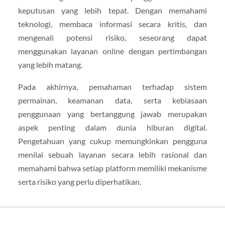
keputusan yang lebih tepat. Dengan memahami
teknologi, membaca informasi secara kritis, dan
mengenali potensi risiko, seseorang dapat
menggunakan layanan online dengan pertimbangan
yang lebih matang.
Pada akhirnya, pemahaman terhadap sistem
permainan, keamanan data, serta kebiasaan
penggunaan yang bertanggung jawab merupakan
aspek penting dalam dunia hiburan digital.
Pengetahuan yang cukup memungkinkan pengguna
menilai sebuah layanan secara lebih rasional dan
memahami bahwa setiap platform memiliki mekanisme
serta risiko yang perlu diperhatikan.