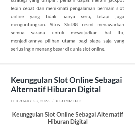
lebih cepat dan menikmati pengalaman bermain slot
online yang tidak hanya seru, tetapi juga
menguntungkan. Situs Slot88 resmi menawarkan
semua sarana untuk mewujudkan hal itu,
menjadikannya pilihan utama bagi siapa saja yang
serius ingin menang besar di dunia slot online.
Keunggulan Slot Online Sebagai
Alternatif Hiburan Digital
FEBRUARY 23, 2026
/
0 COMMENTS
Keunggulan Slot Online Sebagai Alternatif
Hiburan Digital