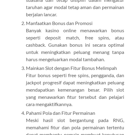
taruhan agar modal tetap aman dan permainan
berjalan lancar.
Manfaatkan Bonus dan Promosi
Banyak kasino online menawarkan bonus
seperti deposit match, free spins, atau
cashback. Gunakan bonus ini secara optimal
untuk meningkatkan peluang menang tanpa
harus mengeluarkan modal tambahan.
Mainkan Slot dengan Fitur Bonus Melimpah
Fitur bonus seperti free spins, pengganda, dan
jackpot progresif dapat meningkatkan peluang
mendapatkan kemenangan besar. Pilih slot
yang menawarkan fitur tersebut dan pelajari
cara mengaktifkannya.
Pahami Pola dan Fitur Permainan
Meski hasil slot bergantung pada RNG,
memahami fitur dan pola permainan tertentu
dapat membantu pemain membuat keputusan