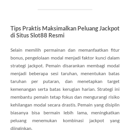
Tips Praktis Maksimalkan Peluang Jackpot
di Situs Slot88 Resmi
Selain memilih permainan dan memanfaatkan fitur
bonus, pengelolaan modal menjadi faktor kunci dalam
strategi jackpot. Pemain disarankan membagi modal
menjadi beberapa sesi taruhan, menentukan batas
taruhan per putaran, dan menetapkan target
kemenangan serta batas kerugian harian. Strategi ini
membantu pemain tetap fokus dan mengurangi risiko
kehilangan modal secara drastis. Pemain yang disiplin
biasanya bisa bermain lebih lama, meningkatkan
peluang menemukan kombinasi jackpot yang
diinginkan.