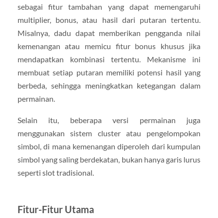
sebagai fitur tambahan yang dapat memengaruhi
multiplier, bonus, atau hasil dari putaran tertentu.
Misalnya, dadu dapat memberikan pengganda nilai
kemenangan atau memicu fitur bonus khusus jika
mendapatkan kombinasi tertentu. Mekanisme ini
membuat setiap putaran memiliki potensi hasil yang
berbeda, sehingga meningkatkan ketegangan dalam
permainan.
Selain itu, beberapa versi permainan juga
menggunakan sistem cluster atau pengelompokan
simbol, di mana kemenangan diperoleh dari kumpulan
simbol yang saling berdekatan, bukan hanya garis lurus
seperti slot tradisional.
Fitur-Fitur Utama