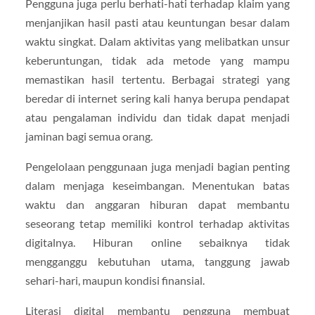
Pengguna juga perlu berhati-hati terhadap klaim yang
menjanjikan hasil pasti atau keuntungan besar dalam
waktu singkat. Dalam aktivitas yang melibatkan unsur
keberuntungan, tidak ada metode yang mampu
memastikan hasil tertentu. Berbagai strategi yang
beredar di internet sering kali hanya berupa pendapat
atau pengalaman individu dan tidak dapat menjadi
jaminan bagi semua orang.
Pengelolaan penggunaan juga menjadi bagian penting
dalam menjaga keseimbangan. Menentukan batas
waktu dan anggaran hiburan dapat membantu
seseorang tetap memiliki kontrol terhadap aktivitas
digitalnya. Hiburan online sebaiknya tidak
mengganggu kebutuhan utama, tanggung jawab
sehari-hari, maupun kondisi finansial.
Literasi digital membantu pengguna membuat