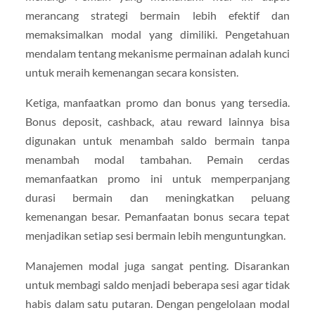
merancang strategi bermain lebih efektif dan
memaksimalkan modal yang dimiliki. Pengetahuan
mendalam tentang mekanisme permainan adalah kunci
untuk meraih kemenangan secara konsisten.
Ketiga, manfaatkan promo dan bonus yang tersedia.
Bonus deposit, cashback, atau reward lainnya bisa
digunakan untuk menambah saldo bermain tanpa
menambah modal tambahan. Pemain cerdas
memanfaatkan promo ini untuk memperpanjang
durasi bermain dan meningkatkan peluang
kemenangan besar. Pemanfaatan bonus secara tepat
menjadikan setiap sesi bermain lebih menguntungkan.
Manajemen modal juga sangat penting. Disarankan
untuk membagi saldo menjadi beberapa sesi agar tidak
habis dalam satu putaran. Dengan pengelolaan modal