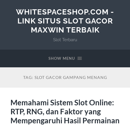
WHITESPACESHOP.COM -
LINK SITUS SLOT GACOR
MAXWIN TERBAIK
Slot Terbaru
SHOW MENU
TAG:
SLOT GACOR GAMPANG MENANG
Memahami Sistem Slot Online:
RTP, RNG, dan Faktor yang
Mempengaruhi Hasil Permainan