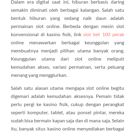
Dalam era digital saat ini, hiburan berbasis daring
semakin diminati oleh berbagai kalangan. Salah satu
bentuk hiburan yang sedang naik daun adalah
permainan slot online. Berbeda dengan mesin slot
konvensional di kasino fisik, link
slot bet 100 perak
online menawarkan berbagai keunggulan yang
membuatnya menjadi pilihan utama banyak orang.
Keunggulan utama dari slot online meliputi
kemudahan akses, variasi permainan, serta peluang
menang yang menggiurkan.
Salah satu alasan utama mengapa slot online begitu
digemari adalah kemudahan aksesnya. Pemain tidak
perlu pergi ke kasino fisik, cukup dengan perangkat
seperti komputer, tablet, atau ponsel pintar, mereka
sudah bisa bermain kapan saja dan di mana saja. Selain
itu, banyak situs kasino online menyediakan berbagai