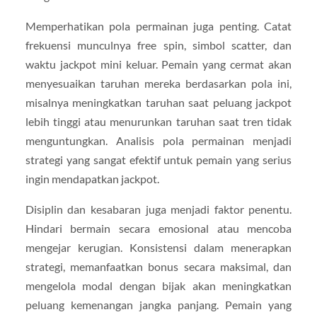
Memperhatikan pola permainan juga penting. Catat
frekuensi munculnya free spin, simbol scatter, dan
waktu jackpot mini keluar. Pemain yang cermat akan
menyesuaikan taruhan mereka berdasarkan pola ini,
misalnya meningkatkan taruhan saat peluang jackpot
lebih tinggi atau menurunkan taruhan saat tren tidak
menguntungkan. Analisis pola permainan menjadi
strategi yang sangat efektif untuk pemain yang serius
ingin mendapatkan jackpot.
Disiplin dan kesabaran juga menjadi faktor penentu.
Hindari bermain secara emosional atau mencoba
mengejar kerugian. Konsistensi dalam menerapkan
strategi, memanfaatkan bonus secara maksimal, dan
mengelola modal dengan bijak akan meningkatkan
peluang kemenangan jangka panjang. Pemain yang