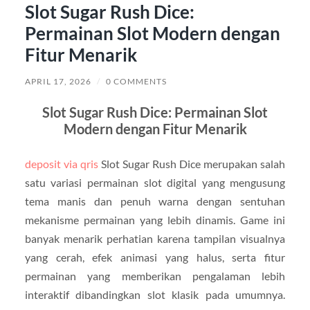
Slot Sugar Rush Dice:
Permainan Slot Modern dengan
Fitur Menarik
APRIL 17, 2026
/
0 COMMENTS
Slot Sugar Rush Dice: Permainan Slot
Modern dengan Fitur Menarik
deposit via qris
Slot Sugar Rush Dice merupakan salah
satu variasi permainan slot digital yang mengusung
tema manis dan penuh warna dengan sentuhan
mekanisme permainan yang lebih dinamis. Game ini
banyak menarik perhatian karena tampilan visualnya
yang cerah, efek animasi yang halus, serta fitur
permainan yang memberikan pengalaman lebih
interaktif dibandingkan slot klasik pada umumnya.