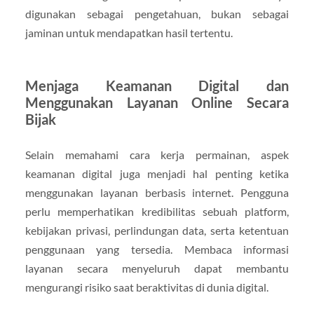
digunakan sebagai pengetahuan, bukan sebagai
jaminan untuk mendapatkan hasil tertentu.
Menjaga Keamanan Digital dan
Menggunakan Layanan Online Secara
Bijak
Selain memahami cara kerja permainan, aspek
keamanan digital juga menjadi hal penting ketika
menggunakan layanan berbasis internet. Pengguna
perlu memperhatikan kredibilitas sebuah platform,
kebijakan privasi, perlindungan data, serta ketentuan
penggunaan yang tersedia. Membaca informasi
layanan secara menyeluruh dapat membantu
mengurangi risiko saat beraktivitas di dunia digital.