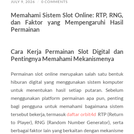
JULY 9, 2026
/
0 COMMENTS
Memahami Sistem Slot Online: RTP, RNG,
dan Faktor yang Mempengaruhi Hasil
Permainan
Cara Kerja Permainan Slot Digital dan
Pentingnya Memahami Mekanismenya
Permainan slot online merupakan salah satu bentuk
hiburan digital yang menggunakan sistem komputer
untuk menentukan hasil setiap putaran. Sebelum
menggunakan platform permainan apa pun, penting
bagi pengguna untuk memahami bagaimana sistem
tersebut bekerja, termasuk
daftar orbit4d
RTP (Return
to Player), RNG (Random Number Generator), serta
berbagai faktor lain yang berkaitan dengan mekanisme