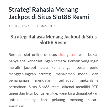
Strategi Rahasia Menang
Jackpot di Situs Slot88 Resmi
APRIL 6, 2026
/
0 COMMENTS
Strategi Rahasia Menang Jackpot di Situs
Slot88 Resmi
Bermain slot online di situs
slot gacor
resmi bukan
hanya soal keberuntungan semata. Pemain yang ingin
meraih jackpot atau kemenangan besar perlu
menggabungkan strategi, manajemen modal, dan
pemahaman mendalam terhadap mekanisme
permainan. Situs Slot88 resmi dikenal memiliki RTP
tinggi dan fitur bonus lengkap yang bisa dimanfaatkan
untuk meningkatkan peluang menang secara
signifikan.