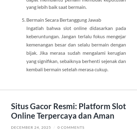
yang lebih baik saat bermain.
Bermain Secara Bertanggung Jawab
Ingatlah bahwa slot online didasarkan pada
keberuntungan. Jangan terlalu fokus mengejar
kemenangan besar dan selalu bermain dengan
bijak. Jika merasa sudah mengalami kerugian
yang signifikan, sebaiknya berhenti sejenak dan
kembali bermain setelah merasa cukup.
Situs Gacor Resmi: Platform Slot
Online Terpercaya dan Aman
DECEMBER 24, 2025
/
0 COMMENTS