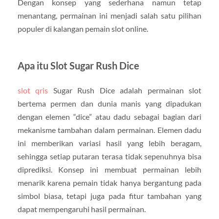
Dengan konsep yang sederhana namun tetap
menantang, permainan ini menjadi salah satu pilihan
populer di kalangan pemain slot online.
Apa itu Slot Sugar Rush Dice
slot qris
Sugar Rush Dice adalah permainan slot
bertema permen dan dunia manis yang dipadukan
dengan elemen “dice” atau dadu sebagai bagian dari
mekanisme tambahan dalam permainan. Elemen dadu
ini memberikan variasi hasil yang lebih beragam,
sehingga setiap putaran terasa tidak sepenuhnya bisa
diprediksi. Konsep ini membuat permainan lebih
menarik karena pemain tidak hanya bergantung pada
simbol biasa, tetapi juga pada fitur tambahan yang
dapat mempengaruhi hasil permainan.