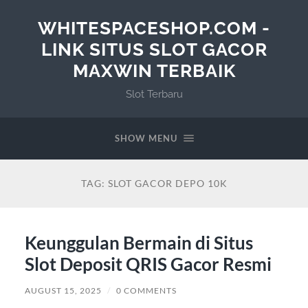
WHITESPACESHOP.COM -
LINK SITUS SLOT GACOR
MAXWIN TERBAIK
Slot Terbaru
SHOW MENU
TAG:
SLOT GACOR DEPO 10K
Keunggulan Bermain di Situs
Slot Deposit QRIS Gacor Resmi
AUGUST 15, 2025
/
0 COMMENTS