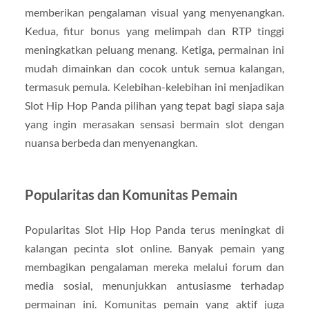
memberikan pengalaman visual yang menyenangkan.
Kedua, fitur bonus yang melimpah dan RTP tinggi
meningkatkan peluang menang. Ketiga, permainan ini
mudah dimainkan dan cocok untuk semua kalangan,
termasuk pemula. Kelebihan-kelebihan ini menjadikan
Slot Hip Hop Panda pilihan yang tepat bagi siapa saja
yang ingin merasakan sensasi bermain slot dengan
nuansa berbeda dan menyenangkan.
Popularitas dan Komunitas Pemain
Popularitas Slot Hip Hop Panda terus meningkat di
kalangan pecinta slot online. Banyak pemain yang
membagikan pengalaman mereka melalui forum dan
media sosial, menunjukkan antusiasme terhadap
permainan ini. Komunitas pemain yang aktif juga