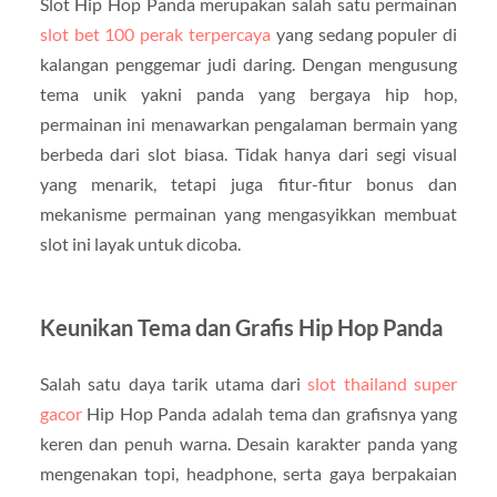
Slot Hip Hop Panda merupakan salah satu permainan
slot bet 100 perak terpercaya
yang sedang populer di
kalangan penggemar judi daring. Dengan mengusung
tema unik yakni panda yang bergaya hip hop,
permainan ini menawarkan pengalaman bermain yang
berbeda dari slot biasa. Tidak hanya dari segi visual
yang menarik, tetapi juga fitur-fitur bonus dan
mekanisme permainan yang mengasyikkan membuat
slot ini layak untuk dicoba.
Keunikan Tema dan Grafis Hip Hop Panda
Salah satu daya tarik utama dari
slot thailand super
gacor
Hip Hop Panda adalah tema dan grafisnya yang
keren dan penuh warna. Desain karakter panda yang
mengenakan topi, headphone, serta gaya berpakaian