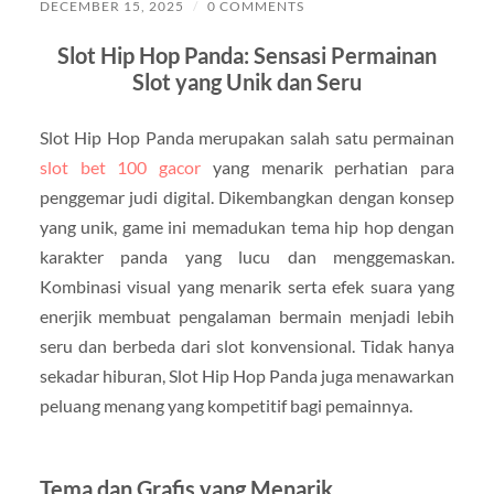
DECEMBER 15, 2025
/
0 COMMENTS
Slot Hip Hop Panda: Sensasi Permainan
Slot yang Unik dan Seru
Slot Hip Hop Panda merupakan salah satu permainan
slot bet 100 gacor
yang menarik perhatian para
penggemar judi digital. Dikembangkan dengan konsep
yang unik, game ini memadukan tema hip hop dengan
karakter panda yang lucu dan menggemaskan.
Kombinasi visual yang menarik serta efek suara yang
enerjik membuat pengalaman bermain menjadi lebih
seru dan berbeda dari slot konvensional. Tidak hanya
sekadar hiburan, Slot Hip Hop Panda juga menawarkan
peluang menang yang kompetitif bagi pemainnya.
Tema dan Grafis yang Menarik