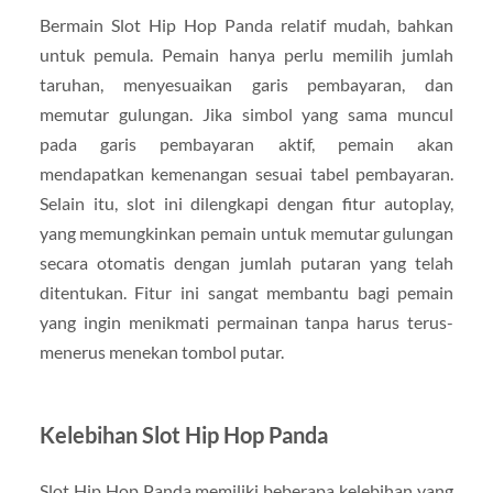
Bermain Slot Hip Hop Panda relatif mudah, bahkan
untuk pemula. Pemain hanya perlu memilih jumlah
taruhan, menyesuaikan garis pembayaran, dan
memutar gulungan. Jika simbol yang sama muncul
pada garis pembayaran aktif, pemain akan
mendapatkan kemenangan sesuai tabel pembayaran.
Selain itu, slot ini dilengkapi dengan fitur autoplay,
yang memungkinkan pemain untuk memutar gulungan
secara otomatis dengan jumlah putaran yang telah
ditentukan. Fitur ini sangat membantu bagi pemain
yang ingin menikmati permainan tanpa harus terus-
menerus menekan tombol putar.
Kelebihan Slot Hip Hop Panda
Slot Hip Hop Panda memiliki beberapa kelebihan yang