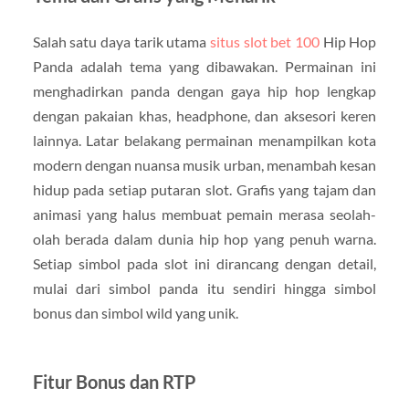
Salah satu daya tarik utama
situs slot bet 100
Hip Hop
Panda adalah tema yang dibawakan. Permainan ini
menghadirkan panda dengan gaya hip hop lengkap
dengan pakaian khas, headphone, dan aksesori keren
lainnya. Latar belakang permainan menampilkan kota
modern dengan nuansa musik urban, menambah kesan
hidup pada setiap putaran slot. Grafis yang tajam dan
animasi yang halus membuat pemain merasa seolah-
olah berada dalam dunia hip hop yang penuh warna.
Setiap simbol pada slot ini dirancang dengan detail,
mulai dari simbol panda itu sendiri hingga simbol
bonus dan simbol wild yang unik.
Fitur Bonus dan RTP