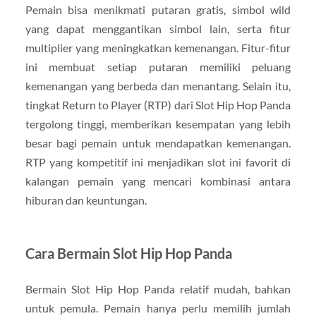
Pemain bisa menikmati putaran gratis, simbol wild
yang dapat menggantikan simbol lain, serta fitur
multiplier yang meningkatkan kemenangan. Fitur-fitur
ini membuat setiap putaran memiliki peluang
kemenangan yang berbeda dan menantang. Selain itu,
tingkat Return to Player (RTP) dari Slot Hip Hop Panda
tergolong tinggi, memberikan kesempatan yang lebih
besar bagi pemain untuk mendapatkan kemenangan.
RTP yang kompetitif ini menjadikan slot ini favorit di
kalangan pemain yang mencari kombinasi antara
hiburan dan keuntungan.
Cara Bermain Slot Hip Hop Panda
Bermain Slot Hip Hop Panda relatif mudah, bahkan
untuk pemula. Pemain hanya perlu memilih jumlah