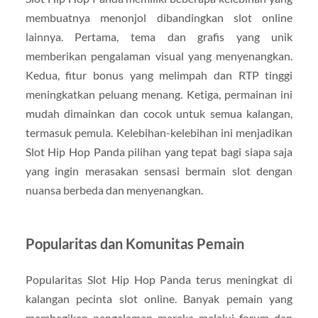
membuatnya menonjol dibandingkan slot online
lainnya. Pertama, tema dan grafis yang unik
memberikan pengalaman visual yang menyenangkan.
Kedua, fitur bonus yang melimpah dan RTP tinggi
meningkatkan peluang menang. Ketiga, permainan ini
mudah dimainkan dan cocok untuk semua kalangan,
termasuk pemula. Kelebihan-kelebihan ini menjadikan
Slot Hip Hop Panda pilihan yang tepat bagi siapa saja
yang ingin merasakan sensasi bermain slot dengan
nuansa berbeda dan menyenangkan.
Popularitas dan Komunitas Pemain
Popularitas Slot Hip Hop Panda terus meningkat di
kalangan pecinta slot online. Banyak pemain yang
membagikan pengalaman mereka melalui forum dan