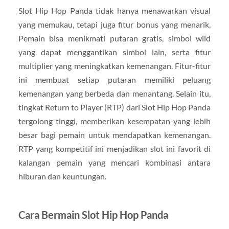
Slot Hip Hop Panda tidak hanya menawarkan visual
yang memukau, tetapi juga fitur bonus yang menarik.
Pemain bisa menikmati putaran gratis, simbol wild
yang dapat menggantikan simbol lain, serta fitur
multiplier yang meningkatkan kemenangan. Fitur-fitur
ini membuat setiap putaran memiliki peluang
kemenangan yang berbeda dan menantang. Selain itu,
tingkat Return to Player (RTP) dari Slot Hip Hop Panda
tergolong tinggi, memberikan kesempatan yang lebih
besar bagi pemain untuk mendapatkan kemenangan.
RTP yang kompetitif ini menjadikan slot ini favorit di
kalangan pemain yang mencari kombinasi antara
hiburan dan keuntungan.
Cara Bermain Slot Hip Hop Panda