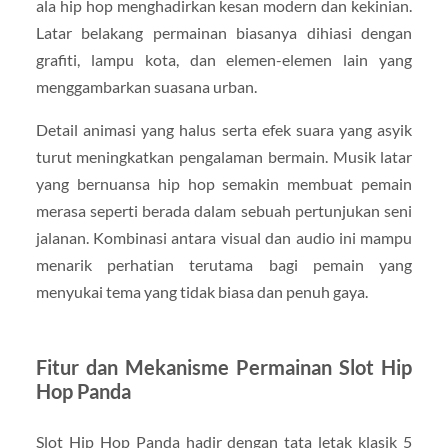
ala hip hop menghadirkan kesan modern dan kekinian.
Latar belakang permainan biasanya dihiasi dengan
grafiti, lampu kota, dan elemen-elemen lain yang
menggambarkan suasana urban.
Detail animasi yang halus serta efek suara yang asyik
turut meningkatkan pengalaman bermain. Musik latar
yang bernuansa hip hop semakin membuat pemain
merasa seperti berada dalam sebuah pertunjukan seni
jalanan. Kombinasi antara visual dan audio ini mampu
menarik perhatian terutama bagi pemain yang
menyukai tema yang tidak biasa dan penuh gaya.
Fitur dan Mekanisme Permainan Slot Hip
Hop Panda
Slot Hip Hop Panda hadir dengan tata letak klasik 5