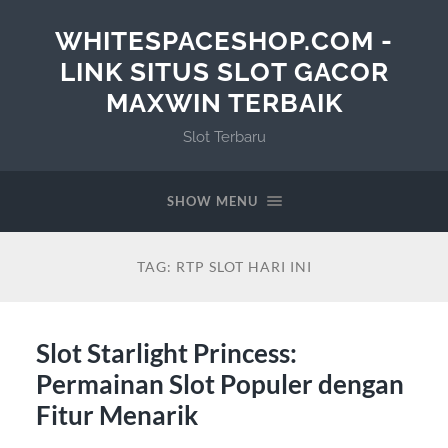
WHITESPACESHOP.COM -
LINK SITUS SLOT GACOR
MAXWIN TERBAIK
Slot Terbaru
SHOW MENU
TAG:
RTP SLOT HARI INI
Slot Starlight Princess:
Permainan Slot Populer dengan
Fitur Menarik