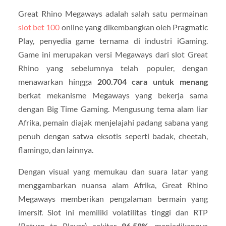
Great Rhino Megaways adalah salah satu permainan
slot bet 100
online yang dikembangkan oleh Pragmatic
Play, penyedia game ternama di industri iGaming.
Game ini merupakan versi Megaways dari slot Great
Rhino yang sebelumnya telah populer, dengan
menawarkan hingga
200.704 cara untuk menang
berkat mekanisme Megaways yang bekerja sama
dengan Big Time Gaming. Mengusung tema alam liar
Afrika, pemain diajak menjelajahi padang sabana yang
penuh dengan satwa eksotis seperti badak, cheetah,
flamingo, dan lainnya.
Dengan visual yang memukau dan suara latar yang
menggambarkan nuansa alam Afrika, Great Rhino
Megaways memberikan pengalaman bermain yang
imersif. Slot ini memiliki volatilitas tinggi dan RTP
(Return to Player) sekitar
96.58%
, menjadikannya