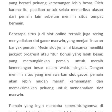
yang berarti peluang kemenangan lebih besar. Oleh
karena itu, pastikan untuk selalu memeriksa ulasan
dari pemain lain sebelum memilih situs tempat
bermain.
Beberapa situs judi slot online terbaik juga sering
menyediakan
slot gacor maxwin
, yang menjadi incaran
banyak pemain. Mesin slot jenis ini biasanya memiliki
jackpot progresif atau fitur bonus yang lebih besar,
yang memungkinkan pemain untuk meraih
kemenangan besar dalam waktu singkat. Dengan
memilih situs yang menawarkan
slot gacor
, pemain
akan lebih mudah meraih kemenangan dan
memaksimalkan peluang untuk mendapatkan
slot
maxwin
.
Pemain yang ingin mencoba keberuntungannya di