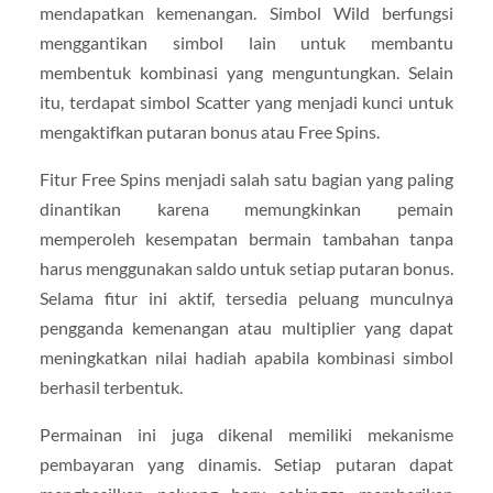
mendapatkan kemenangan. Simbol Wild berfungsi
menggantikan simbol lain untuk membantu
membentuk kombinasi yang menguntungkan. Selain
itu, terdapat simbol Scatter yang menjadi kunci untuk
mengaktifkan putaran bonus atau Free Spins.
Fitur Free Spins menjadi salah satu bagian yang paling
dinantikan karena memungkinkan pemain
memperoleh kesempatan bermain tambahan tanpa
harus menggunakan saldo untuk setiap putaran bonus.
Selama fitur ini aktif, tersedia peluang munculnya
pengganda kemenangan atau multiplier yang dapat
meningkatkan nilai hadiah apabila kombinasi simbol
berhasil terbentuk.
Permainan ini juga dikenal memiliki mekanisme
pembayaran yang dinamis. Setiap putaran dapat