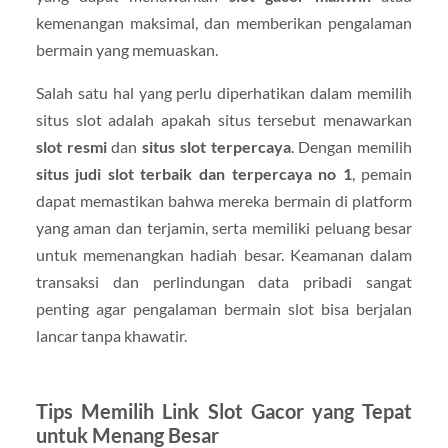
kemenangan maksimal, dan memberikan pengalaman
bermain yang memuaskan.
Salah satu hal yang perlu diperhatikan dalam memilih
situs slot adalah apakah situs tersebut menawarkan
slot resmi
dan
situs slot terpercaya
. Dengan memilih
situs judi slot terbaik dan terpercaya no 1
, pemain
dapat memastikan bahwa mereka bermain di platform
yang aman dan terjamin, serta memiliki peluang besar
untuk memenangkan hadiah besar. Keamanan dalam
transaksi dan perlindungan data pribadi sangat
penting agar pengalaman bermain slot bisa berjalan
lancar tanpa khawatir.
Tips Memilih Link Slot Gacor yang Tepat
untuk Menang Besar