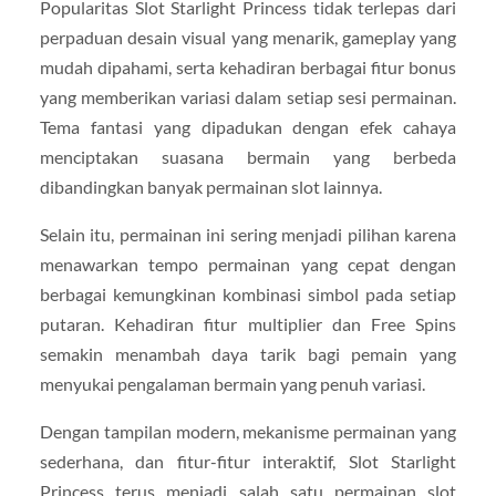
Popularitas Slot Starlight Princess tidak terlepas dari
perpaduan desain visual yang menarik, gameplay yang
mudah dipahami, serta kehadiran berbagai fitur bonus
yang memberikan variasi dalam setiap sesi permainan.
Tema fantasi yang dipadukan dengan efek cahaya
menciptakan suasana bermain yang berbeda
dibandingkan banyak permainan slot lainnya.
Selain itu, permainan ini sering menjadi pilihan karena
menawarkan tempo permainan yang cepat dengan
berbagai kemungkinan kombinasi simbol pada setiap
putaran. Kehadiran fitur multiplier dan Free Spins
semakin menambah daya tarik bagi pemain yang
menyukai pengalaman bermain yang penuh variasi.
Dengan tampilan modern, mekanisme permainan yang
sederhana, dan fitur-fitur interaktif, Slot Starlight
Princess terus menjadi salah satu permainan slot