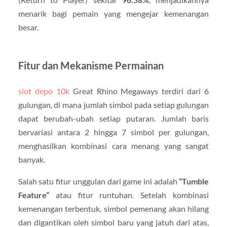
menarik bagi pemain yang mengejar kemenangan
besar.
Fitur dan Mekanisme Permainan
slot depo 10k
Great Rhino Megaways terdiri dari 6
gulungan, di mana jumlah simbol pada setiap gulungan
dapat berubah-ubah setiap putaran. Jumlah baris
bervariasi antara 2 hingga 7 simbol per gulungan,
menghasilkan kombinasi cara menang yang sangat
banyak.
Salah satu fitur unggulan dari game ini adalah
“Tumble
Feature”
atau fitur runtuhan. Setelah kombinasi
kemenangan terbentuk, simbol pemenang akan hilang
dan digantikan oleh simbol baru yang jatuh dari atas,