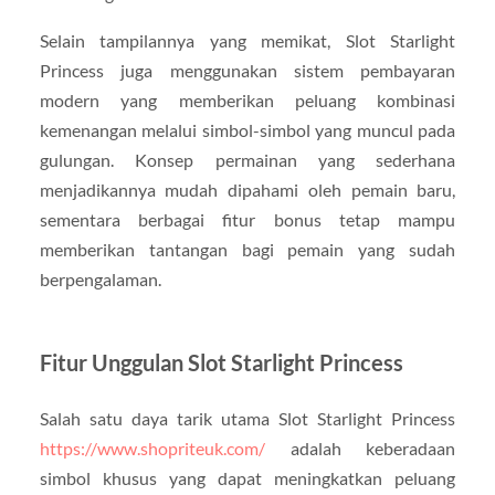
Selain tampilannya yang memikat, Slot Starlight
Princess juga menggunakan sistem pembayaran
modern yang memberikan peluang kombinasi
kemenangan melalui simbol-simbol yang muncul pada
gulungan. Konsep permainan yang sederhana
menjadikannya mudah dipahami oleh pemain baru,
sementara berbagai fitur bonus tetap mampu
memberikan tantangan bagi pemain yang sudah
berpengalaman.
Fitur Unggulan Slot Starlight Princess
Salah satu daya tarik utama Slot Starlight Princess
https://www.shopriteuk.com/
adalah keberadaan
simbol khusus yang dapat meningkatkan peluang