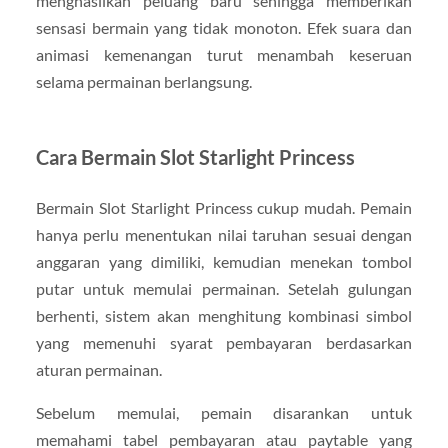
menghasilkan peluang baru sehingga memberikan
sensasi bermain yang tidak monoton. Efek suara dan
animasi kemenangan turut menambah keseruan
selama permainan berlangsung.
Cara Bermain Slot Starlight Princess
Bermain Slot Starlight Princess cukup mudah. Pemain
hanya perlu menentukan nilai taruhan sesuai dengan
anggaran yang dimiliki, kemudian menekan tombol
putar untuk memulai permainan. Setelah gulungan
berhenti, sistem akan menghitung kombinasi simbol
yang memenuhi syarat pembayaran berdasarkan
aturan permainan.
Sebelum memulai, pemain disarankan untuk
memahami tabel pembayaran atau paytable yang