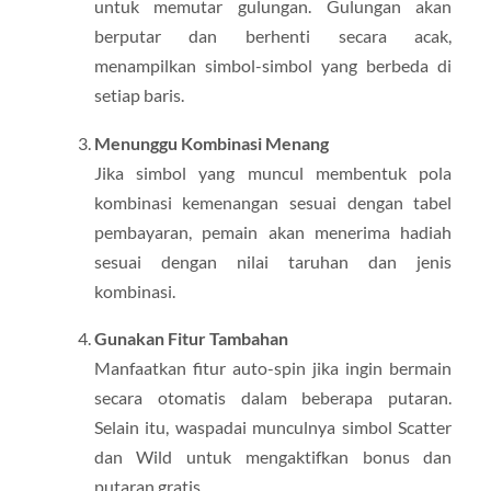
untuk memutar gulungan. Gulungan akan
berputar dan berhenti secara acak,
menampilkan simbol-simbol yang berbeda di
setiap baris.
Menunggu Kombinasi Menang
Jika simbol yang muncul membentuk pola
kombinasi kemenangan sesuai dengan tabel
pembayaran, pemain akan menerima hadiah
sesuai dengan nilai taruhan dan jenis
kombinasi.
Gunakan Fitur Tambahan
Manfaatkan fitur auto-spin jika ingin bermain
secara otomatis dalam beberapa putaran.
Selain itu, waspadai munculnya simbol Scatter
dan Wild untuk mengaktifkan bonus dan
putaran gratis.