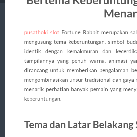
Menar
pusathoki slot
Fortune Rabbit merupakan sala
mengusung tema keberuntungan, simbol budaya
identik dengan kemakmuran dan kecerdika
tampilannya yang penuh warna, animasi yan
dirancang untuk memberikan pengalaman b
mengombinasikan unsur tradisional dan gaya m
menarik perhatian banyak pemain yang meny
keberuntungan.
Tema dan Latar Belakang 