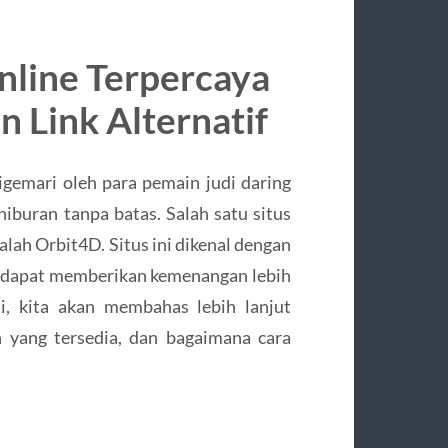
Online Terpercaya
n Link Alternatif
igemari oleh para pemain judi daring
buran tanpa batas. Salah satu situs
alah Orbit4D. Situs ini dikenal dengan
ang dapat memberikan kemenangan lebih
i, kita akan membahas lebih lanjut
n yang tersedia, dan bagaimana cara