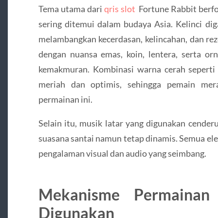
Tema utama dari
qris slot
Fortune Rabbit berf
sering ditemui dalam budaya Asia. Kelinci d
melambangkan kecerdasan, kelincahan, dan reze
dengan nuansa emas, koin, lentera, serta 
kemakmuran. Kombinasi warna cerah sepert
meriah dan optimis, sehingga pemain mera
permainan ini.
Selain itu, musik latar yang digunakan cende
suasana santai namun tetap dinamis. Semua el
pengalaman visual dan audio yang seimbang.
Mekanisme Permainan
Digunakan