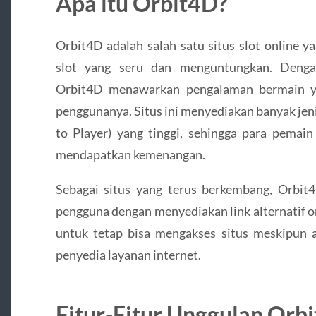
Apa itu Orbit4D?
Orbit4D adalah salah satu situs slot online 
slot yang seru dan menguntungkan. Denga
Orbit4D menawarkan pengalaman bermain y
penggunanya. Situs ini menyediakan banyak jen
to Player) yang tinggi, sehingga para pemain
mendapatkan kemenangan.
Sebagai situs yang terus berkembang, Orbi
pengguna dengan menyediakan link alternatif 
untuk tetap bisa mengakses situs meskipun 
penyedia layanan internet.
Fitur-Fitur Unggulan Orb