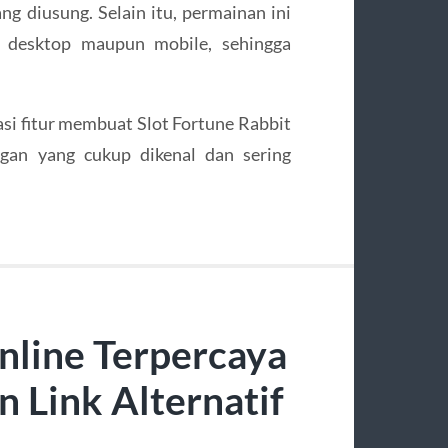
ng diusung. Selain itu, permainan ini
ik desktop maupun mobile, sehingga
asi fitur membuat Slot Fortune Rabbit
ngan yang cukup dikenal dan sering
Online Terpercaya
n Link Alternatif