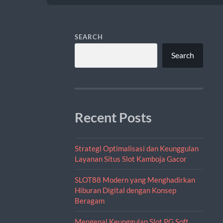
SEARCH
Search
Recent Posts
Strategi Optimalisasi dan Keunggulan
Layanan Situs Slot Kamboja Gacor
SLOT88 Modern yang Menghadirkan
Hiburan Digital dengan Konsep
Beragam
Mengenal Keunggulan Slot PG Soft