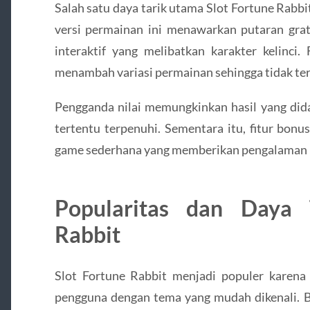
Salah satu daya tarik utama Slot Fortune Rabb
versi permainan ini menawarkan putaran grati
interaktif yang melibatkan karakter kelinci. 
menambah variasi permainan sehingga tidak te
Pengganda nilai memungkinkan hasil yang dida
tertentu terpenuhi. Sementara itu, fitur bonu
game sederhana yang memberikan pengalaman b
Popularitas dan Daya 
Rabbit
Slot Fortune Rabbit menjadi populer karen
pengguna dengan tema yang mudah dikenali. B