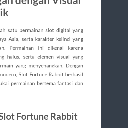
ik
h satu permainan slot digital yang
 Asia, serta karakter kelinci yang
n. Permainan ini dikenal karena
g halus, serta elemen visual yang
ermain yang menyenangkan. Dengan
odern, Slot Fortune Rabbit berhasil
ukai permainan bertema fantasi dan
Slot Fortune Rabbit