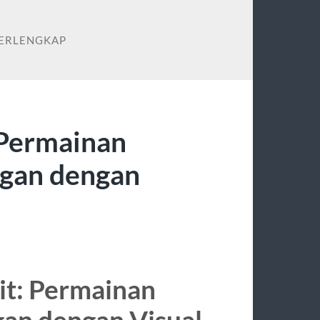
 TERLENGKAP
 Permainan
gan dengan
it: Permainan
an dengan Visual