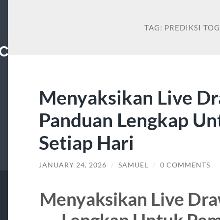
TAG:
PREDIKSI TO
.COM
Menyaksikan Live Dr
Panduan Lengkap Un
Setiap Hari
JANUARY 24, 2026
/
SAMUEL
/
0 COMMENTS
Menyaksikan Live Dra
Lengkap Untuk Pema