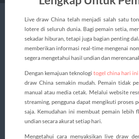
Live draw China telah menjadi salah satu to
lotere di seluruh dunia. Bagi pemain setia, me
sekadar hiburan, tetapi juga bagian penting da
memberikan informasi real-time mengenai nomo
segera mengetahui hasil undian dan merencanak
Dengan kemajuan teknologi
togel china hari ini
draw China semakin mudah. Pemain tidak p
manual atau media cetak. Melalui website res
streaming, pengguna dapat mengikuti proses p
saja. Kemudahan ini membuat pemain lebih 
undian secara akurat setiap hari.
Mengetahui cara menyaksikan live draw d