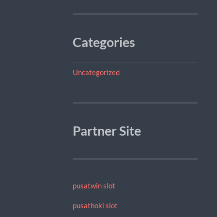
Categories
Uncategorized
Partner Site
pusatwin slot
pusathoki slot