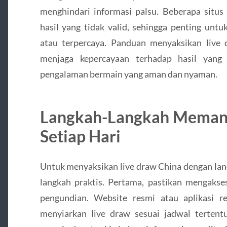
menghindari informasi palsu. Beberapa situs
hasil yang tidak valid, sehingga penting unt
atau terpercaya. Panduan menyaksikan live
menjaga kepercayaan terhadap hasil yang 
pengalaman bermain yang aman dan nyaman.
Langkah-Langkah Memant
Setiap Hari
Untuk menyaksikan live draw China dengan lan
langkah praktis. Pertama, pastikan mengaks
pengundian. Website resmi atau aplikasi r
menyiarkan live draw sesuai jadwal terten