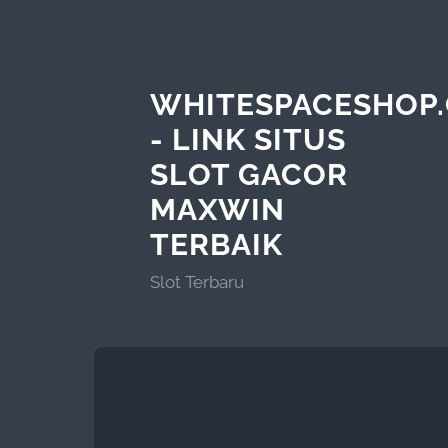
WHITESPACESHOP
- LINK SITUS
SLOT GACOR
MAXWIN
TERBAIK
Slot Terbaru