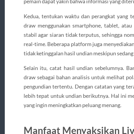
pemain dapat yakin bahwa informasi yang diter
Kedua, tentukan waktu dan perangkat yang te
draw menggunakan smartphone, tablet, atau k
stabil agar siaran tidak terputus, sehingga no
real-time. Beberapa platform juga menyediakan
tidak ketinggalan hasil undian meskipun sedang
Selain itu, catat hasil undian sebelumnya. B
draw sebagai bahan analisis untuk melihat pol
pengundian tertentu. Dengan catatan yang ter
lebih tepat untuk undian berikutnya. Hal ini 
yang ingin meningkatkan peluang menang.
Manfaat Menyaksikan Liv