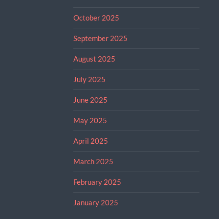
October 2025
September 2025
August 2025
July 2025
June 2025
May 2025
April 2025
March 2025
February 2025
January 2025