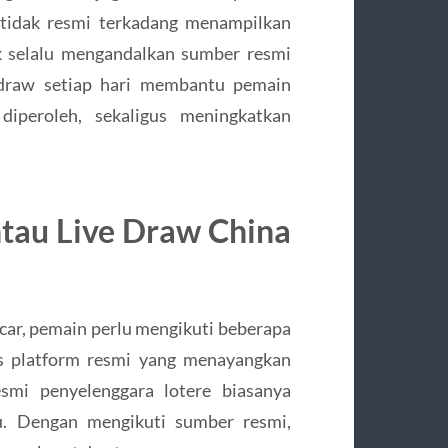
 tidak resmi terkadang menampilkan
uk selalu mengandalkan sumber resmi
 draw setiap hari membantu pemain
diperoleh, sekaligus meningkatkan
au Live Draw China
car, pemain perlu mengikuti beberapa
es platform resmi yang menayangkan
esmi penyelenggara lotere biasanya
tu. Dengan mengikuti sumber resmi,